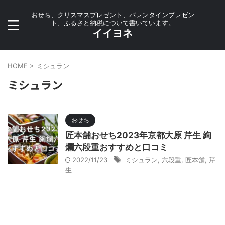
おせち、クリスマスプレゼント、バレンタインプレゼン
ト、ふるさと納税について書いています。
イイヨネ
HOME
>
ミシュラン
ミシュラン
おせち
匠本舗おせち2023年京都大原 芹生 絢
爛六段重おすすめと口コミ
2022/11/23
ミシュラン
,
六段重
,
匠本舗
,
芹
生