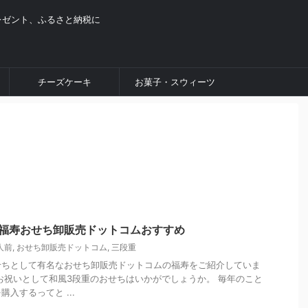
レゼント、ふるさと納税に
チーズケーキ
お菓子・スウィーツ
重福寿おせち卸販売ドットコムおすすめ
人前
,
おせち卸販売ドットコム
,
三段重
せちとして有名なおせち卸販売ドットコムの福寿をご紹介していま
お祝いとして和風3段重のおせちはいかがでしょうか。 毎年のこと
入するってと ...