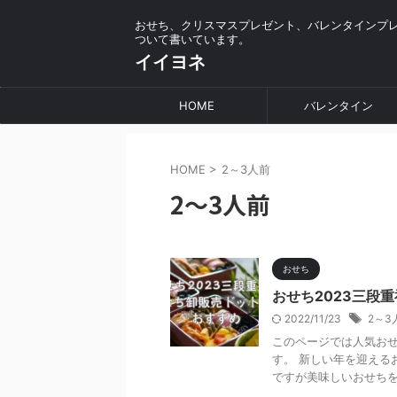
おせち、クリスマスプレゼント、バレンタインプ
ついて書いています。
イイヨネ
HOME
バレンタイン
HOME
>
2～3人前
2～3人前
おせち
おせち2023三段
2022/11/23
2～3
このページでは人気お
す。 新しい年を迎える
ですが美味しいおせちを購